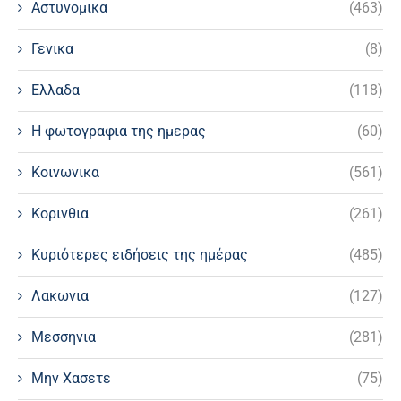
Αστυνομικα
(463)
Γενικα
(8)
Ελλαδα
(118)
Η φωτογραφια της ημερας
(60)
Κοινωνικα
(561)
Κορινθια
(261)
Κυριότερες ειδήσεις της ημέρας
(485)
Λακωνια
(127)
Μεσσηνια
(281)
Μην Χασετε
(75)