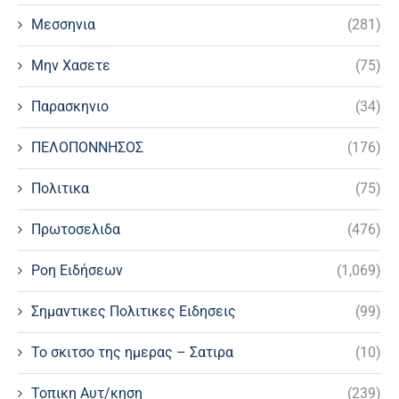
Μεσσηνια
(281)
Μην Χασετε
(75)
Παρασκηνιο
(34)
ΠΕΛΟΠΟΝΝΗΣΟΣ
(176)
Πολιτικα
(75)
Πρωτοσελιδα
(476)
Ροη Ειδήσεων
(1,069)
Σημαντικες Πολιτικες Ειδησεις
(99)
Το σκιτσο της ημερας – Σατιρα
(10)
Τοπικη Αυτ/κηση
(239)