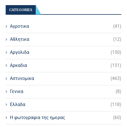
CATEGORIES
Αγροτικα
(41)
Αθλητικα
(12)
Αργολιδα
(150)
Αρκαδια
(151)
Αστυνομικα
(463)
Γενικα
(8)
Ελλαδα
(118)
Η φωτογραφια της ημερας
(60)