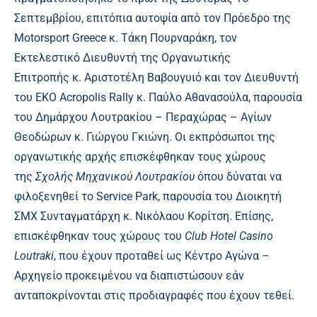
Σεπτεμβρίου, επιτόπια αυτοψία από τον Πρόεδρο της
Motorsport Greece κ. Τάκη Πουρναράκη, τον
Εκτελεστικό Διευθυντή της Οργανωτικής
Επιτροπής κ. Αριστοτέλη Βαβουγυιό και τον Διευθυντή
του EKO Acropolis Rally κ. Παύλο Αθανασούλα, παρουσία
του Δημάρχου Λουτρακίου – Περαχώρας – Αγίων
Θεοδώρων κ. Γιώργoυ Γκιώνη. Οι εκπρόσωποι της
οργανωτικής αρχής επισκέφθηκαν τους χώρους
της
Σχολής Μηχανικού Λουτρακίου
όπου δύναται να
φιλοξενηθεί το Service Park, παρουσία του Διοικητή
ΣΜΧ Συνταγματάρχη κ. Νικόλαου Κορίτση. Επίσης,
επισκέφθηκαν τους χώρους του
Club Hotel Casino
Loutraki
, που έχουν προταθεί ως Κέντρο Αγώνα –
Αρχηγείο προκειμένου να διαπιστώσουν εάν
ανταποκρίνονται στις προδιαγραφές που έχουν τεθεί.