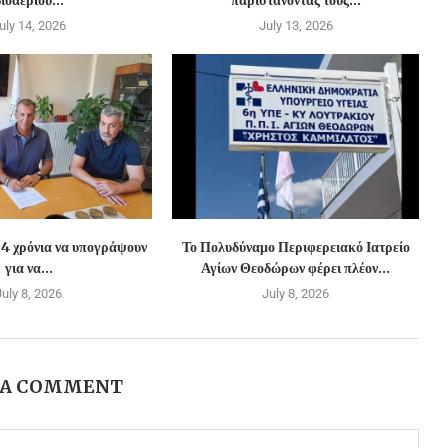
ιοαερίου...
παριστάνοντας τους...
uly 14, 2026
July 13, 2026
 4 χρόνια να υπογράψουν
Το Πολυδύναμο Περιφερειακό Ιατρείο
για να...
Αγίων Θεοδώρων φέρει πλέον...
July 8, 2026
July 8, 2026
 A COMMENT