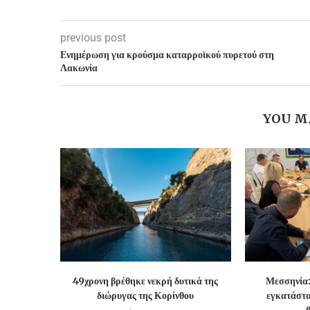
previous post
Ενημέρωση για κρούσμα καταρροϊκού πυρετού στη
Λακωνία
YOU M
49χρονη βρέθηκε νεκρή δυτικά της
Μεσσηνία:
διώρυγας της Κορίνθου
εγκατάστα