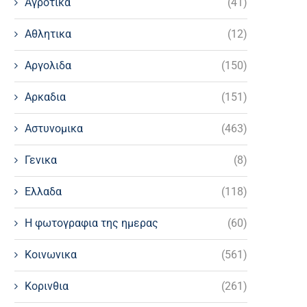
Αγροτικα
(41)
Αθλητικα
(12)
Αργολιδα
(150)
Αρκαδια
(151)
Αστυνομικα
(463)
Γενικα
(8)
Ελλαδα
(118)
Η φωτογραφια της ημερας
(60)
Κοινωνικα
(561)
Κορινθια
(261)