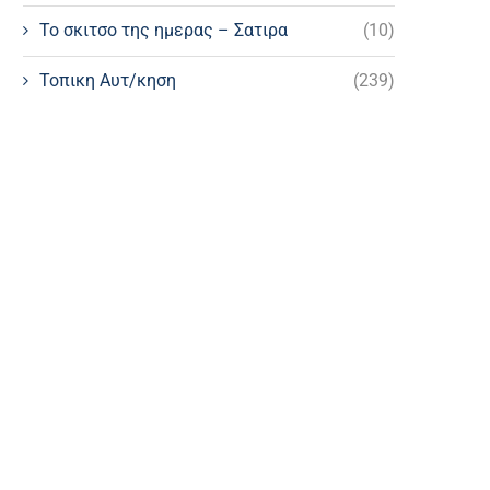
Το σκιτσο της ημερας – Σατιρα
(10)
Τοπικη Αυτ/κηση
(239)