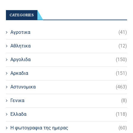
CATEGORIES
Αγροτικα
(41)
Αθλητικα
(12)
Αργολιδα
(150)
Αρκαδια
(151)
Αστυνομικα
(463)
Γενικα
(8)
Ελλαδα
(118)
Η φωτογραφια της ημερας
(60)