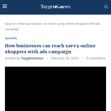
Αρχική
»
How businesses can reach savvy online shoppers with ads
campaign
Αργολιδα
How businesses can reach savvy online
shoppers with ads campaign
written by
Taygetosnews
February 24, 2022
0 comments