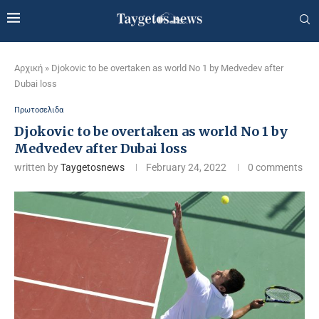
Αρχική
»
Djokovic to be overtaken as world No 1 by Medvedev after
Dubai loss
Πρωτοσελιδα
Djokovic to be overtaken as world No 1 by
Medvedev after Dubai loss
written by
Taygetosnews
February 24, 2022
0 comments